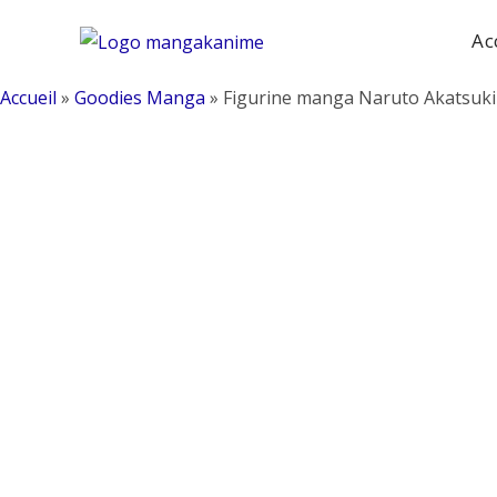
Skip
Ac
to
content
Accueil
»
Goodies Manga
»
Figurine manga Naruto Akatsuki