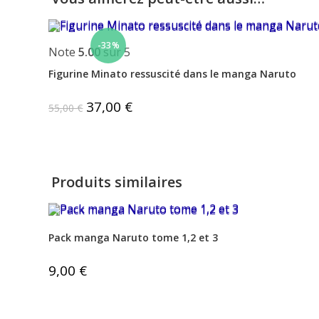
-33%
Note
5.00
sur 5
Figurine Minato ressuscité dans le manga Naruto
Le
37,00
€
Le
55,00
€
prix
prix
initial
actuel
était :
est :
55,00 €.
37,00 €.
Produits similaires
Pack manga Naruto tome 1,2 et 3
9,00
€