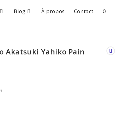
Blog
À propos
Contact
0
Toggle
website
o Akatsuki Yahiko Pain
search
n