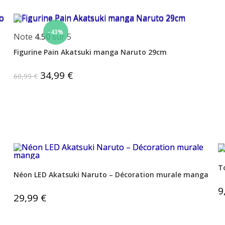
-43%
Note
4.50
sur 5
Figurine Pain Akatsuki manga Naruto 29cm
Le
34,99
€
Le
60,99
€
prix
prix
initial
actuel
était :
est :
60,99 €.
34,99 €.
T
Néon LED Akatsuki Naruto – Décoration murale manga
9
29,99
€