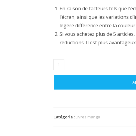
En raison de facteurs tels que l’é
l’écran, ainsi que les variations d
légère différence entre la couleur r
Si vous achetez plus de 5 articles
réductions. Il est plus avantageux
quantité
de
Figurine
A
manga
Naruto
Akatsuki
Yahiko
Pain
Catégorie :
Livres manga