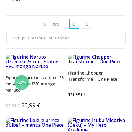
Filtre
Tri du plus récent au plus ancien
Figurine Chopper
Figurine Naruto Uzumaki 23
Transformé – One Piece
-29%
cm – Statue PVC manga
Naruto
19,99
€
Le
23,99
€
Le
33,99
€
prix
prix
initial
actuel
était :
est :
33,99 €.
23,99 €.