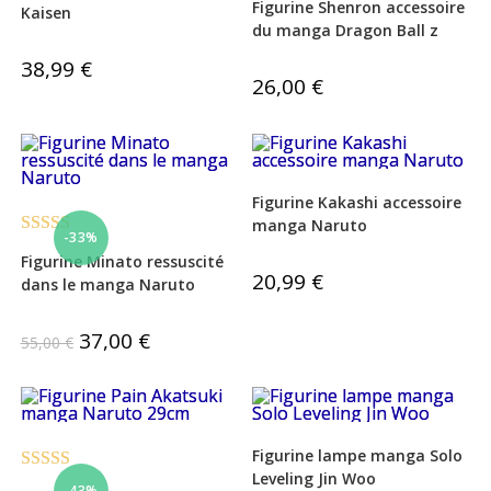
Figurine Shenron accessoire
Kaisen
sur 5
du manga Dragon Ball z
38,99
€
26,00
€
Figurine Kakashi accessoire
manga Naruto
-33%
Note
5.00
Figurine Minato ressuscité
sur 5
20,99
€
dans le manga Naruto
Le
37,00
€
Le
55,00
€
prix
prix
initial
actuel
était :
est :
55,00 €.
37,00 €.
Figurine lampe manga Solo
Leveling Jin Woo
Note
4.50
-43%