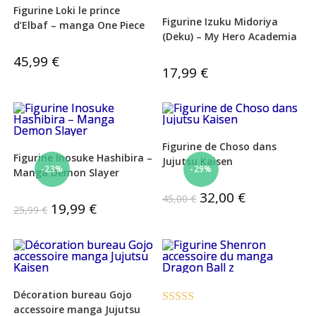
Figurine Loki le prince
Figurine Izuku Midoriya
d’Elbaf – manga One Piece
(Deku) – My Hero Academia
45,99
€
17,99
€
Figurine de Choso dans
Figurine Inosuke Hashibira –
Jujutsu Kaisen
-23%
-29%
Manga Demon Slayer
Le
32,00
€
Le
45,00
€
prix
prix
Le
19,99
€
Le
25,99
€
initial
actuel
prix
prix
était :
est :
initial
actuel
45,00 €.
32,00 €.
était :
est :
25,99 €.
19,99 €.
Décoration bureau Gojo
accessoire manga Jujutsu
Note
5.00