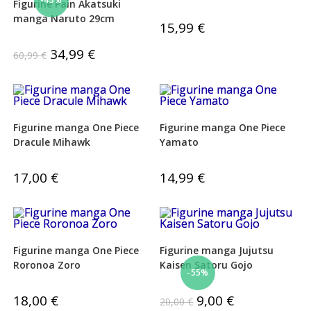
Figurine Pain Akatsuki
sur 5
manga Naruto 29cm
15,99
€
Le
34,99
€
Le
60,99
€
prix
prix
initial
actuel
était :
est :
60,99 €.
34,99 €.
Figurine manga One Piece
Figurine manga One Piece
Dracule Mihawk
Yamato
17,00
€
14,99
€
Figurine manga One Piece
Figurine manga Jujutsu
Roronoa Zoro
Kaisen Satoru Gojo
-55%
18,00
€
Le
9,00
€
Le
20,00
€
prix
prix