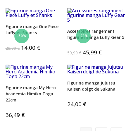
initial
actuel
était :
est :
20,00 €.
9,00 €.
Figurine manga One Piece
Accessoires rangement
Luffy et Shanks
-50%
-23%
figurine manga Luffy Gear 5
Le
14,00
€
Le
28,00
€
prix
prix
Le
45,99
€
Le
59,99
€
initial
actuel
prix
prix
était :
est :
initial
actuel
28,00 €.
14,00 €.
était :
est :
59,99 €.
45,99 €.
Figurine manga Jujutsu
Figurine manga My Hero
Kaisen doigt de Sukuna
Academia Himiko Toga
22cm
24,00
€
36,49
€