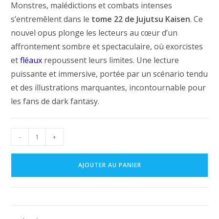
Monstres, malédictions et combats intenses
s’entremêlent dans le
tome 22 de Jujutsu Kaisen
. Ce
nouvel opus plonge les lecteurs au cœur d’un
affrontement sombre et spectaculaire, où exorcistes
et
fléaux
repoussent leurs limites. Une lecture
puissante et immersive, portée par un scénario tendu
et des illustrations marquantes, incontournable pour
les fans de dark fantasy.
quantité
-
+
de
Tome
AJOUTER AU PANIER
22
du
manga
Jujutsu