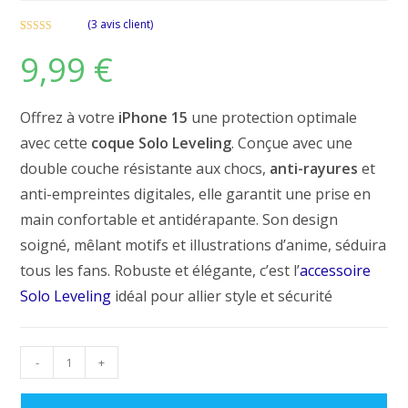
(
3
avis client)
Noté
3
5.00
9,99
€
sur 5 basé
sur
notations
client
Offrez à votre
iPhone 15
une protection optimale
avec cette
coque Solo Leveling
. Conçue avec une
double couche résistante aux chocs,
anti-rayures
et
anti-empreintes digitales, elle garantit une prise en
main confortable et antidérapante. Son design
soigné, mêlant motifs et illustrations d’anime, séduira
tous les fans. Robuste et élégante, c’est l’
accessoire
Solo Leveling
idéal pour allier style et sécurité
quantité
-
+
de
Coque