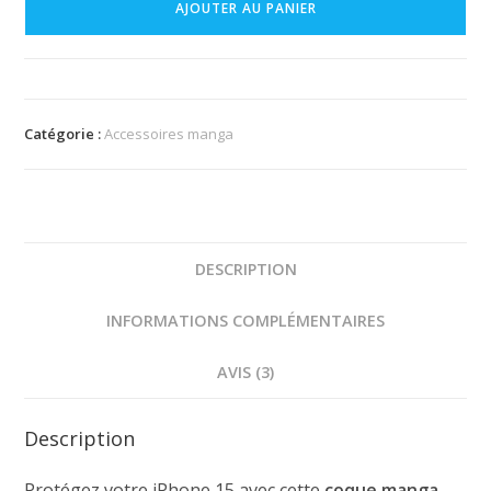
AJOUTER AU PANIER
de
téléphone
Iphone
15
manga
Catégorie :
Accessoires manga
Solo
Leveling
DESCRIPTION
INFORMATIONS COMPLÉMENTAIRES
AVIS (3)
Description
Protégez votre iPhone 15 avec cette
coque manga