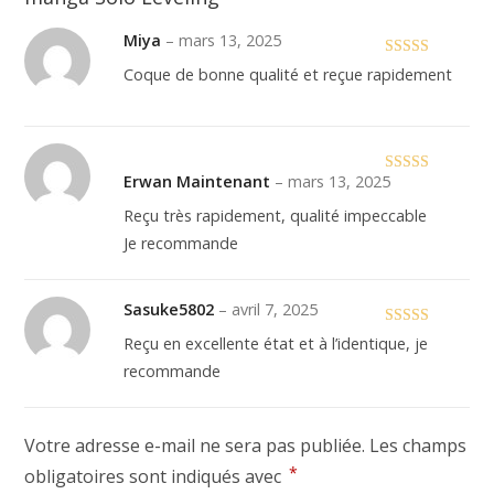
Miya
–
mars 13, 2025
Note
5
sur 5
Coque de bonne qualité et reçue rapidement
Erwan Maintenant
–
mars 13, 2025
Note
5
sur 5
Reçu très rapidement, qualité impeccable
Je recommande
Sasuke5802
–
avril 7, 2025
Note
5
sur 5
Reçu en excellente état et à l’identique, je
recommande
Votre adresse e-mail ne sera pas publiée.
Les champs
*
obligatoires sont indiqués avec