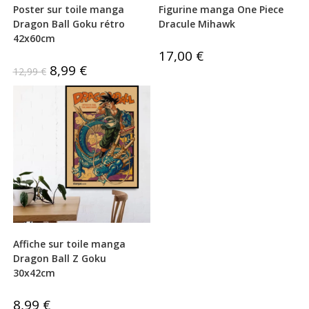
Poster sur toile manga
Figurine manga One Piece
Dragon Ball Goku rétro
Dracule Mihawk
42x60cm
17,00
€
Le
8,99
€
Le
12,99
€
prix
prix
initial
actuel
était :
est :
12,99 €.
8,99 €.
Affiche sur toile manga
Dragon Ball Z Goku
30x42cm
8,99
€