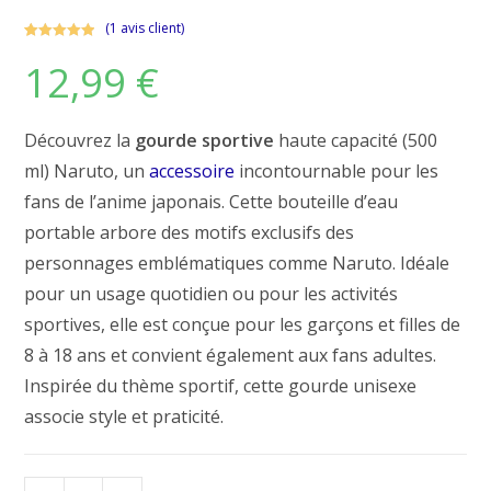
(
1
avis client)
Noté
1
5.00
12,99
€
sur 5
basé sur
notation
client
Découvrez la
gourde sportive
haute capacité (500
ml) Naruto, un
accessoire
incontournable pour les
fans de l’anime japonais. Cette bouteille d’eau
portable arbore des motifs exclusifs des
personnages emblématiques comme Naruto. Idéale
pour un usage quotidien ou pour les activités
sportives, elle est conçue pour les garçons et filles de
8 à 18 ans et convient également aux fans adultes.
Inspirée du thème sportif, cette gourde unisexe
associe style et praticité.
quantité