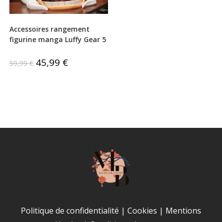
Accessoires rangement
figurine manga Luffy Gear 5
Le
45,99
€
Le
59,99
€
prix
prix
initial
actuel
était :
est :
59,99 €.
45,99 €.
Politique de confidentialité
|
Cookies
|
Mentions