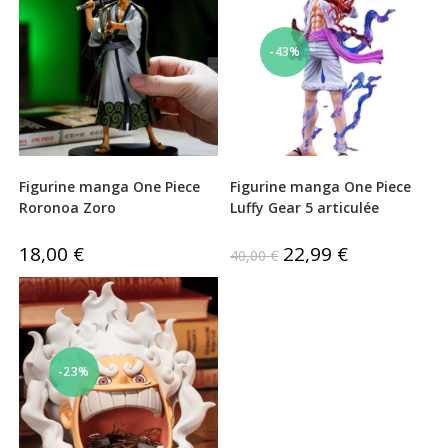
-43%
Figurine manga One Piece
Figurine manga One Piece
Roronoa Zoro
Luffy Gear 5 articulée
18,00
€
Le
22,99
€
Le
40,00
€
prix
prix
initial
actuel
était :
est :
40,00 €.
22,99 €.
-23%