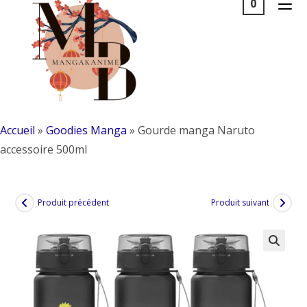
0
to
content
Accueil
»
Goodies Manga
»
Gourde manga Naruto
accessoire 500ml
Produit précédent
Produit suivant