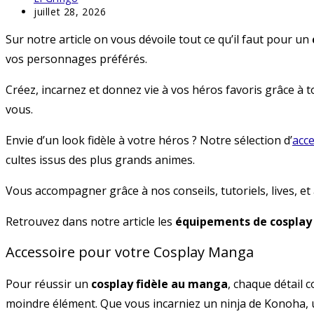
de
Dernière
juillet 28, 2026
la
modification
Sur notre article on vous dévoile tout ce qu’il faut pour un
publication :
de
la
vos personnages préférés.
publication :
Créez, incarnez et donnez vie à vos héros favoris grâce à to
vous.
Envie d’un look fidèle à votre héros ? Notre sélection d’
acc
cultes issus des plus grands animes.
Vous accompagner grâce à nos conseils, tutoriels, lives, e
Retrouvez dans notre article les
équipements de cosplay
Accessoire pour votre Cosplay Manga
Pour réussir un
cosplay fidèle au manga
, chaque détail 
moindre élément. Que vous incarniez un ninja de Konoha,