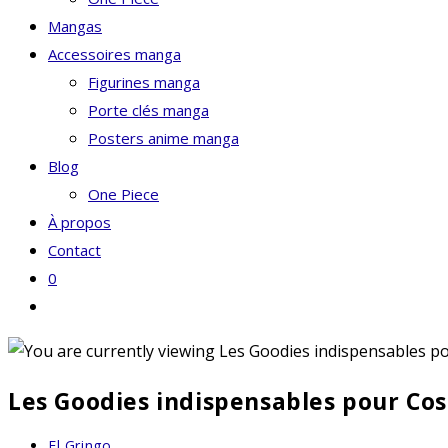
Mangas
Accessoires manga
Figurines manga
Porte clés manga
Posters anime manga
Blog
One Piece
À propos
Contact
0
Toggle
website
search
Les Goodies indispensables pour Co
Auteur/autrice
El Gringo