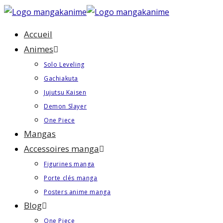
Skip
to
Accueil
content
Animes
Solo Leveling
Gachiakuta
Jujutsu Kaisen
Demon Slayer
One Piece
Mangas
Accessoires manga
Figurines manga
Porte clés manga
Posters anime manga
Blog
One Piece