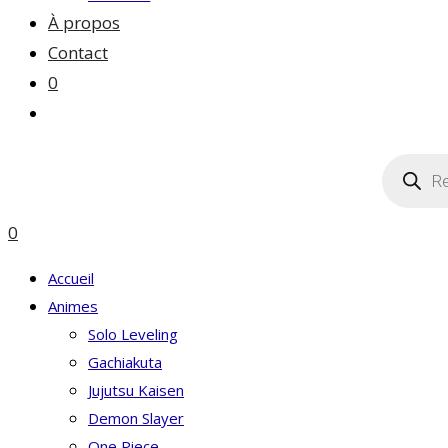
À propos
Contact
0
Toggle
website
Recherc
search
de
produits
0
Accueil
Animes
Solo Leveling
Gachiakuta
Jujutsu Kaisen
Demon Slayer
One Piece