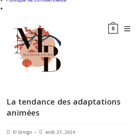
Skip
0
to
content
La tendance des adaptations
animées
Auteur/autrice
Dernière
El Gringo
août 27, 2024