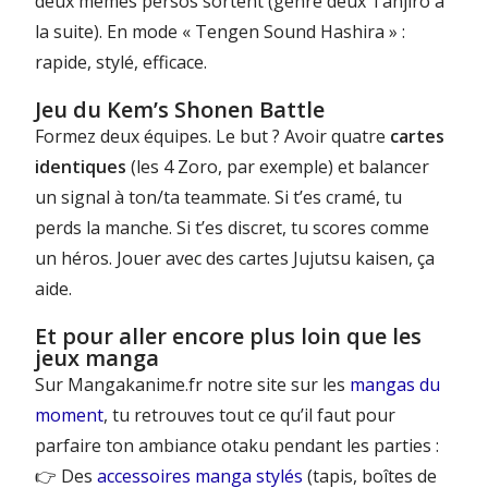
deux mêmes persos sortent (genre deux Tanjiro à
la suite). En mode « Tengen Sound Hashira » :
rapide, stylé, efficace.
Jeu du Kem’s Shonen Battle
Formez deux équipes. Le but ? Avoir quatre
cartes
identiques
(les 4 Zoro, par exemple) et balancer
un signal à ton/ta teammate. Si t’es cramé, tu
perds la manche. Si t’es discret, tu scores comme
un héros. Jouer avec des cartes Jujutsu kaisen, ça
aide.
Et pour aller encore plus loin que les
jeux manga
Sur Mangakanime.fr notre site sur les
mangas du
moment
, tu retrouves tout ce qu’il faut pour
parfaire ton ambiance otaku pendant les parties :
👉 Des
accessoires manga stylés
(tapis, boîtes de