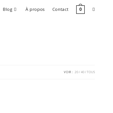
Blog
À propos
Contact
0
Toggle
website
search
VOIR :
20
40
TOUS